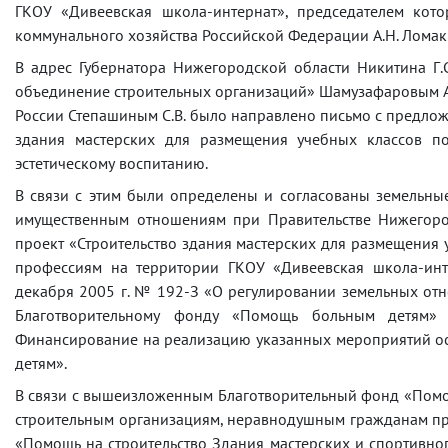
ГКОУ «Дивеевская школа-интернат», председателем кот
коммунального хозяйства Российской Федерации А.Н. Ломак
В адрес Губернатора Нижегородской области Никитина Г.
объединение строительных организаций» Шамузафаровым А.
России Степашиным С.В. было направлено письмо с предлож
здания мастерских для размещения учебных классов п
эстетическому воспитанию.
В связи с этим были определены и согласованы земельные
имущественным отношениям при Правительстве Нижегоро
проект «Строительство здания мастерских для размещения
профессиям на территории ГКОУ «Дивеевская школа-инт
декабря 2005 г. № 192-З «О регулировании земельных от
Благотворительному фонду «Помощь больным детям» в
Финансирование на реализацию указанных мероприятий осу
детям».
В связи с вышеизложенным Благотворительный фонд «Помощ
строительным организациям, неравнодушным гражданам пр
«Помощь на строительство Здания мастерских и спортивно