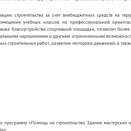
зацию строительства за счёт внебюджетных средств на тер
размещения учебных классов по профессиональной ориента
также благоустройства спортивной площадки, позволит боле
туальными нарушениями и другими ограниченными возможнос
ых строительных работ, развитию моторики движений, а так
ю программу «Помощь на строительство Здания мастерских 
т»».