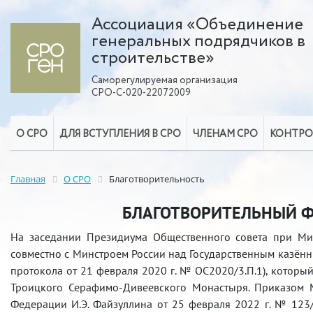
Ассоциация «Объединение
генеральных подрядчиков в
строительстве»
Саморегулируемая организация
СРО-С-020-22072009
О СРО
ДЛЯ ВСТУПЛЕНИЯ В СРО
ЧЛЕНАМ СРО
КОНТРО
Главная
О СРО
Благотворительность
БЛАГОТВОРИТЕЛЬНЫЙ 
На заседании Президиума Общественного совета при Ми
совместно с Минстроем России над Государственным казён
протокола от 21 февраля 2020 г. № ОС­2020/3.П.1), котор
Троицкого Серафимо-Дивеевского Монастыря. Приказом М
Федерации И.Э. Файзуллина от 25 февраля 2022 г. № 123/