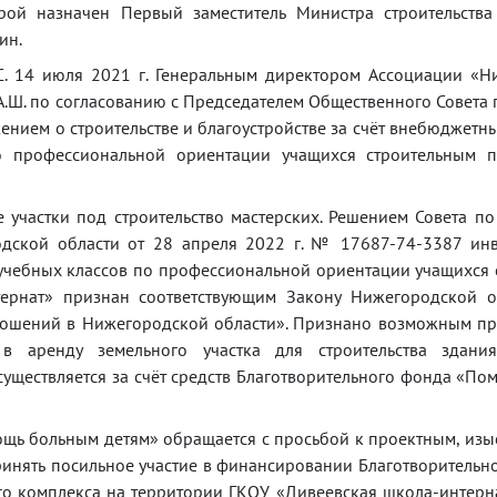
орой назначен Первый заместитель Министра строительств
ин.
С. 14 июля 2021 г. Генеральным директором Ассоциации «Н
Ш. по согласованию с Председателем Общественного Совета
ением о строительстве и благоустройстве за счёт внебюджетн
о профессиональной ориентации учащихся строительным 
 участки под строительство мастерских. Решением Совета п
дской области от 28 апреля 2022 г. № 17687-74-3387 ин
 учебных классов по профессиональной ориентации учащихся
ернат» признан соответствующим Закону Нижегородской о
ношений в Нижегородской области». Признано возможным пр
 аренду земельного участка для строительства здания
ществляется за счёт средств Благотворительного фонда «П
ь больным детям» обращается с просьбой к проектным, изы
инять посильное участие в финансировании Благотворитель
го комплекса на территории ГКОУ «Дивеевская школа-интерн