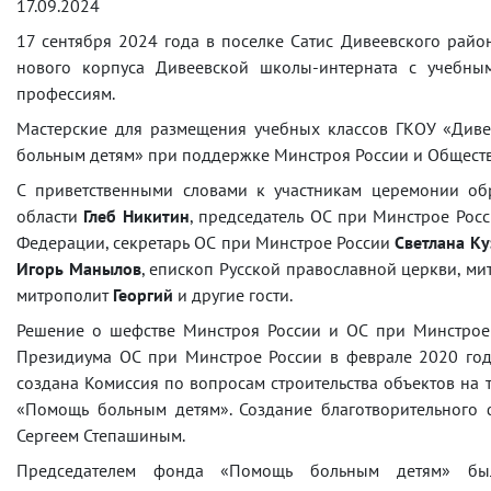
17.09.2024
17 сентября 2024 года в поселке Сатис Дивеевского райо
нового корпуса Дивеевской школы-интерната с учебны
профессиям.
Мастерские для размещения учебных классов ГКОУ «Див
больным детям» при поддержке Минстроя России и Обществе
С приветственными словами к участникам церемонии о
области
Глеб Никитин
, председатель ОС при Минстрое Рос
Федерации, секретарь ОС при Минстрое России
Светлана К
Игорь Манылов
, епископ Русской православной церкви, м
митрополит
Георгий
и другие гости.
Решение о шефстве Минстроя России и ОС при Минстрое
Президиума ОС при Минстрое России в феврале 2020 год
создана Комиссия по вопросам строительства объектов на
«Помощь больным детям». Создание благотворительного
Сергеем Степашиным.
Председателем фонда «Помощь больным детям» был