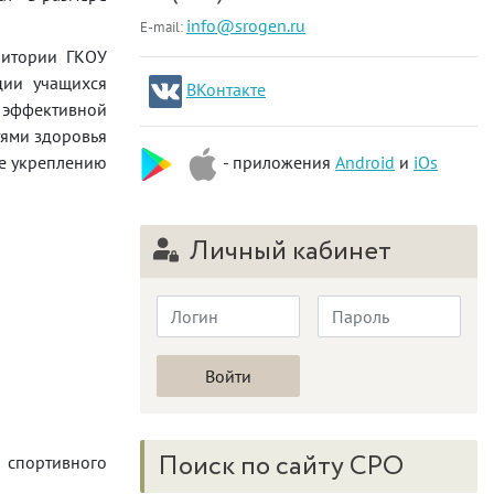
info@srogen.ru
E-mail:
ритории ГКОУ
ции учащихся
ВКонтакте
е эффективной
тями здоровья
же укреплению
- приложения
Android
и
iOs
Личный кабинет
Поиск по сайту СРО
и спортивного