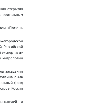
ония открытия
строительным
ндом «Помощь
ижегородской
КХ Российской
й экспертизы»
ой митрополии
на заседании
зуллина была
ительный фонд
строе России
ыскателей и