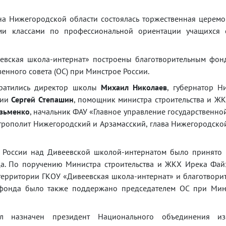
на Нижегородской области состоялась торжественная церем
ми классами по профессиональной ориентации учащихся 
еевская школа-интернат» построены благотворительным фо
нного совета (ОС) при Минстрое России.
братились директор школы
Михаил Николаев
, губернатор Н
сии
Сергей Степашин
, помощник министра строительства и Ж
узьменко
, начальник ФАУ «Главное управление государственно
итрополит Нижегородский и Арзамасский, глава Нижегородск
 России над Дивеевской школой-интернатом было принято 
а. По поручению Министра строительства и ЖКХ Ирека Фай
 территории ГКОУ «Дивеевская школа-интернат» и благотвор
 фонда было также поддержано председателем ОС при Мин
 назначен президент Национального объединения из