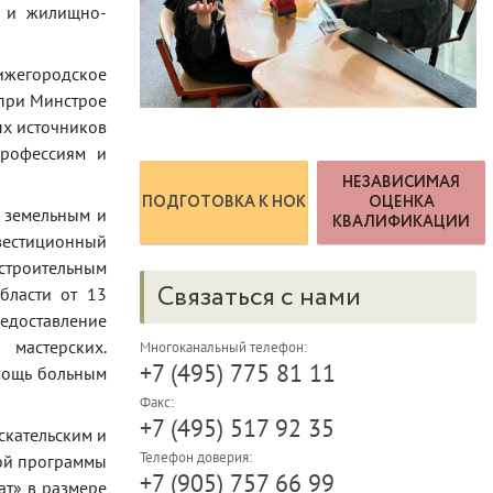
а и жилищно-
ижегородское
 при Минстрое
ых источников
профессиям и
НЕЗАВИСИМАЯ
ПОДГОТОВКА К НОК
ОЦЕНКА
о земельным и
КВАЛИФИКАЦИИ
вестиционный
 строительным
Связаться с нами
бласти от 13
едоставление
 мастерских.
Многоканальный телефон:
+7 (495) 775 81 11
омощь больным
Факс:
+7 (495) 517 92 35
скательским и
Телефон доверия:
ной программы
+7 (905) 757 66 99
ат» в размере