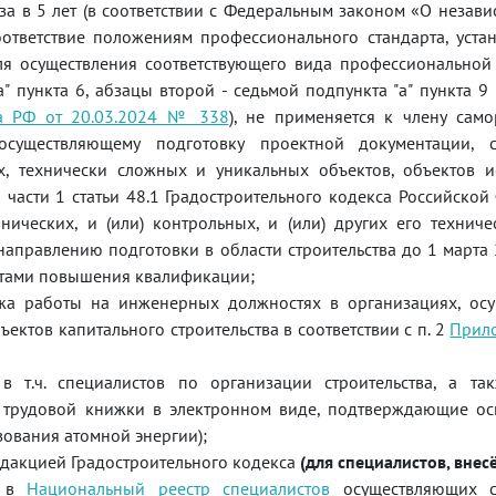
а в 5 лет (в соответствии с Федеральным законом «О незав
ответствие положениям профессионального стандарта, уста
я осуществления соответствующего вида профессиональной 
"а" пункта 6, абзацы второй - седьмой подпункта "а" пункта 
ва РФ от 20.03.2024 № 338
), не применяется к члену сам
уществляющему подготовку проектной документации, ст
х, технически сложных и уникальных объектов, объектов и
1 части 1 статьи 48.1 Градостроительного кодекса Российской
нических, и (или) контрольных, и (или) других его технич
равлению подготовки в области строительства до 1 марта 
стами повышения квалификации;
ажа работы на инженерных должностях в организациях, ос
ъектов капитального строительства в соответствии с п. 2
Прил
 т.ч. специалистов по организации строительства, а так
 трудовой книжки в электронном виде, подтверждающие ос
зования атомной энергии);
редакцией Градостроительного кодекса
(для специалистов, внес
х в
Национальный реестр специалистов
осуществляющих ст