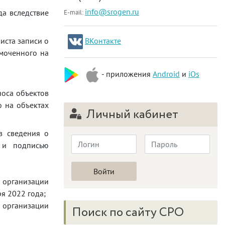
info@srogen.ru
да вследствие
E-mail:
иста записи о
ВКонтакте
омоченного на
- приложения
Android
и
iOs
носа объектов
о на объектах
Личный кабинет
в сведения о
) и подписью
 организации
ря 2022 года;
о организации
Поиск по сайту СРО