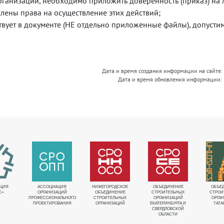
организации, необходимо приложить доверенность (приказ) на 
ены права на осуществление этих действий;
твует в документе (НЕ отдельно приложенные файлы), допусти
Дата и время создания информации на сайте:
Дата и время обновления информации:
ЦИЯ
АССОЦИАЦИЯ
НИЖЕГОРОДСКОЕ
ОБЪЕДИНЕНИЕ
ОБЪЕ
С»
ОРГАНИЗАЦИЙ
ОБЪЕДИНЕНИЕ
СТРОИТЕЛЬНЫХ
СТРОИ
ПРОФЕССИОНАЛЬНОГО
СТРОИТЕЛЬНЫХ
ОРГАНИЗАЦИЙ
ОРГА
ПРОЕКТИРОВАНИЯ
ОРГАНИЗАЦИЙ
ЕКАТЕРИНБУРГА И
ТАТА
СВЕРДЛОВСКОЙ
ОБЛАСТИ