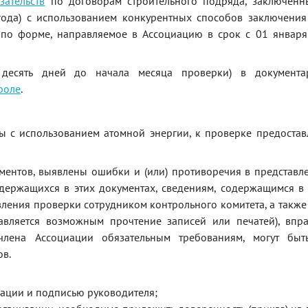
ательств
по договорам строительного подряда, заключенн
года) с использованием конкурентных способов заключения
 по форме, направляемое в Ассоциацию в срок с 01 января
десять дней до начала месяца проверки) в документа
роле
.
ты с использованием атомной энергии, к проверке предоста
ментов, выявлены ошибки и (или) противоречия в представ
одержащихся в этих документах, сведениям, содержащимся 
ления проверки сотрудником контрольного комитета, а также 
авляется возможным прочтение записей или печатей), впра
члена Ассоциации обязательным требованиям, могут бы
ов.
зации и подписью руководителя;