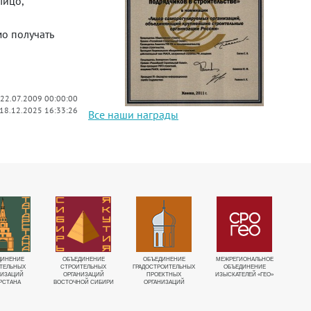
лицо,
мо получать
 22.07.2009 00:00:00
 18.12.2025 16:33:26
Все наши награды
ДИНЕНИЕ
ОБЪЕДИНЕНИЕ
ОБЪЕДИНЕНИЕ
МЕЖРЕГИОНАЛЬНОЕ
О
ТЕЛЬНЫХ
СТРОИТЕЛЬНЫХ
ГРАДОСТРОИТЕЛЬНЫХ
ОБЪЕДИНЕНИЕ
И
НИЗАЦИЙ
ОРГАНИЗАЦИЙ
ПРОЕКТНЫХ
ИЗЫСКАТЕЛЕЙ «ГЕО»
«ГЕ
РСТАНА
ВОСТОЧНОЙ СИБИРИ
ОРГАНИЗАЦИЙ