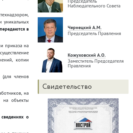
Председатель
Наблюдательного Совета
стехнадзором,
и уникальных
Чернецкий А.М.
 передаются в
Председатель Правления
ии приказа на
осуществление
Кожуховский А.О.
нений, копии
Заместитель Председателя
Правления
 (для членов
Свидетельство
аботников, на
й на объекты
 сведениях о