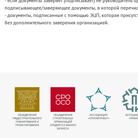
- если документы заверяет (подписывает) не руководитель 
подписывающее/заверяющее документы, в которой перечисл
- документы, подписанные с помощью ЭЦП, которая присутс
без дополнительного заверения организацией.
НОЕ
ОБЪЕДИНЕНИЕ
ОБЪЕДИНЕНИЕ
АССОЦИАЦИЯ
АССОЦИА
Е
ГРАДОСТРОИТЕЛЬНОГО
СТРОИТЕЛЬНЫХ
«СПРОФПРОЕКТ»
«ПРИИ
Х
ПЛАНИРОВАНИЯ И
ОРГАНИЗАЦИЙ
ПРОЕКТИРОВАНИЯ
СРЕДНЕГО И МАЛОГО
БИЗНЕСА