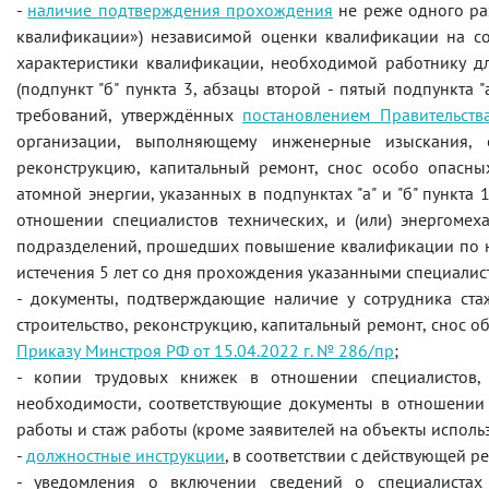
-
наличие подтверждения прохождения
не реже одного раз
квалификации») независимой оценки квалификации на со
характеристики квалификации, необходимой работнику дл
(подпункт "б" пункта 3, абзацы второй - пятый подпункта 
требований, утверждённых
постановлением Правительст
организации, выполняющему инженерные изыскания, ос
реконструкцию, капитальный ремонт, снос особо опасны
атомной энергии, указанных в подпунктах "а" и "б" пункта 
отношении специалистов технических, и (или) энергомеха
подразделений, прошедших повышение квалификации по нап
истечения 5 лет со дня прохождения указанными специали
- документы, подтверждающие наличие у сотрудника ст
строительство, реконструкцию, капитальный ремонт, снос об
Приказу Минстроя РФ от 15.04.2022 г. № 286/пр
;
- копии трудовых книжек в отношении специалистов, в
необходимости, соответствующие документы в отношении
работы и стаж работы (кроме заявителей на объекты исполь
-
должностные инструкции
, в соответствии с действующей 
- уведомления о включении сведений о специалиста