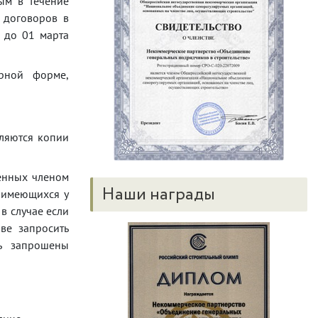
ым в течение
 договоров в
 до 01 марта
рной форме,
вляются копии
ленных членом
Наши награды
в имеющихся у
в случае если
ве запросить
ть запрошены