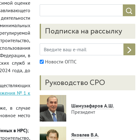
исимой оценке
навливающего
деятельности
9 минимальных
Подписка на рассылку
орегулируемой
роительство,
спользования
 Федерации, в
Новости ОГПС
еских служб и
2024 года, до
Руководство СРО
уществляющих
ожения № 1 к
Шамузафаров А.Ш.
же, в случае
Президент
новное место
ённых в НРС)
;
Яковлев В.А.
роительство,