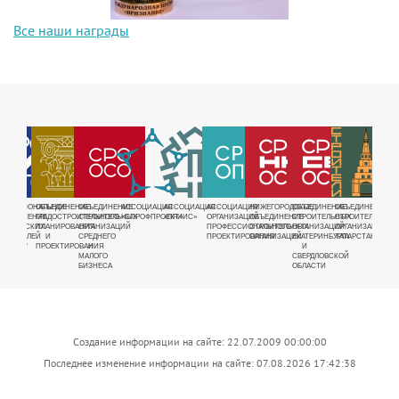
Все наши награды
РУЕМАЯ
ЕЖРЕГИОНАЛЬНОЕ
ОБЪЕДИНЕНИЕ
ОБЪЕДИНЕНИЕ
АССОЦИАЦИЯ
АССОЦИАЦИЯ
АССОЦИАЦИЯ
НИЖЕГОРОДСКОЕ
ОБЪЕДИНЕНИЕ
ОБЪЕДИНЕНИЕ
ОБЪЕ
Я
БЪЕДИНЕНИЕ
ГРАДОСТРОИТЕЛЬНОГО
СТРОИТЕЛЬНЫХ
«СПРОФПРОЕКТ»
«ПРИИС»
ОРГАНИЗАЦИЙ
ОБЪЕДИНЕНИЕ
СТРОИТЕЛЬНЫХ
СТРОИТЕЛЬНЫХ
СТРО
ДНОЕ
АВРИЧЕСКИХ
ПЛАНИРОВАНИЯ
ОРГАНИЗАЦИЙ
ПРОФЕССИОНАЛЬНОГО
СТРОИТЕЛЬНЫХ
ОРГАНИЗАЦИЙ
ОРГАНИЗАЦИЙ
ОРГА
Е
ТРОИТЕЛЕЙ
И
СРЕДНЕГО
ПРОЕКТИРОВАНИЯ
ОРГАНИЗАЦИЙ
ЕКАТЕРИНБУРГА
ТАТАРСТАНА
ВОСТ
ЩИКОВ"
ПРОЕКТИРОВАНИЯ
И
И
СИБИ
МАЛОГО
СВЕРДЛОВСКОЙ
БИЗНЕСА
ОБЛАСТИ
Создание информации на сайте: 22.07.2009 00:00:00
Последнее изменение информации на сайте: 07.08.2026 17:42:38