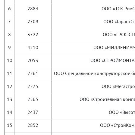
6
2884
ООО «ТСК РемС
7
2709
ООО «ГарантС
8
3722
ООО «ГРСК-СТ
9
4210
ООО «МИЛЛЕНИУМ
10
2053
ООО «СТРОЙМОНТА
11
2261
ООО Специальное конструкторское 
12
2275
ООО «Мегастро
13
2565
ООО «Строительная комп
14
2437
ООО «Высот
15
2852
ООО «СтройКом