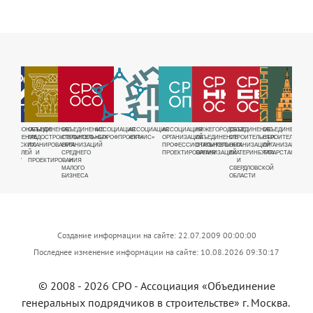
РУЕМАЯ
ЕЖРЕГИОНАЛЬНОЕ
ОБЪЕДИНЕНИЕ
ОБЪЕДИНЕНИЕ
АССОЦИАЦИЯ
АССОЦИАЦИЯ
АССОЦИАЦИЯ
НИЖЕГОРОДСКОЕ
ОБЪЕДИНЕНИЕ
ОБЪЕДИНЕНИЕ
ОБЪЕ
Я
БЪЕДИНЕНИЕ
ГРАДОСТРОИТЕЛЬНОГО
СТРОИТЕЛЬНЫХ
«СПРОФПРОЕКТ»
«ПРИИС»
ОРГАНИЗАЦИЙ
ОБЪЕДИНЕНИЕ
СТРОИТЕЛЬНЫХ
СТРОИТЕЛЬНЫХ
СТРО
ДНОЕ
АВРИЧЕСКИХ
ПЛАНИРОВАНИЯ
ОРГАНИЗАЦИЙ
ПРОФЕССИОНАЛЬНОГО
СТРОИТЕЛЬНЫХ
ОРГАНИЗАЦИЙ
ОРГАНИЗАЦИЙ
ОРГА
Е
ТРОИТЕЛЕЙ
И
СРЕДНЕГО
ПРОЕКТИРОВАНИЯ
ОРГАНИЗАЦИЙ
ЕКАТЕРИНБУРГА
ТАТАРСТАНА
ВОСТ
ЩИКОВ"
ПРОЕКТИРОВАНИЯ
И
И
СИБИ
МАЛОГО
СВЕРДЛОВСКОЙ
БИЗНЕСА
ОБЛАСТИ
Создание информации на сайте: 22.07.2009 00:00:00
Последнее изменение информации на сайте: 10.08.2026 09:30:17
© 2008 - 2026 СРО -
Ассоциация «Объединение
генеральных подрядчиков в строительстве»
г. Москва.