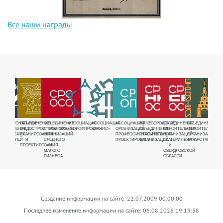
Все наши награды
РУЕМАЯ
ЕЖРЕГИОНАЛЬНОЕ
ОБЪЕДИНЕНИЕ
ОБЪЕДИНЕНИЕ
АССОЦИАЦИЯ
АССОЦИАЦИЯ
АССОЦИАЦИЯ
НИЖЕГОРОДСКОЕ
ОБЪЕДИНЕНИЕ
ОБЪЕДИНЕНИЕ
ОБЪЕ
Я
БЪЕДИНЕНИЕ
ГРАДОСТРОИТЕЛЬНОГО
СТРОИТЕЛЬНЫХ
«СПРОФПРОЕКТ»
«ПРИИС»
ОРГАНИЗАЦИЙ
ОБЪЕДИНЕНИЕ
СТРОИТЕЛЬНЫХ
СТРОИТЕЛЬНЫХ
СТРО
ДНОЕ
АВРИЧЕСКИХ
ПЛАНИРОВАНИЯ
ОРГАНИЗАЦИЙ
ПРОФЕССИОНАЛЬНОГО
СТРОИТЕЛЬНЫХ
ОРГАНИЗАЦИЙ
ОРГАНИЗАЦИЙ
ОРГА
Е
ТРОИТЕЛЕЙ
И
СРЕДНЕГО
ПРОЕКТИРОВАНИЯ
ОРГАНИЗАЦИЙ
ЕКАТЕРИНБУРГА
ТАТАРСТАНА
ВОСТ
ЩИКОВ"
ПРОЕКТИРОВАНИЯ
И
И
СИБИ
МАЛОГО
СВЕРДЛОВСКОЙ
БИЗНЕСА
ОБЛАСТИ
Создание информации на сайте: 22.07.2009 00:00:00
Последнее изменение информации на сайте: 06.08.2026 19:19:58