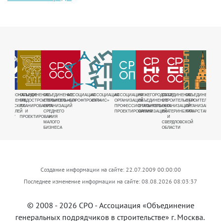
РУЕМАЯ
ЕЖРЕГИОНАЛЬНОЕ
ОБЪЕДИНЕНИЕ
ОБЪЕДИНЕНИЕ
АССОЦИАЦИЯ
АССОЦИАЦИЯ
АССОЦИАЦИЯ
НИЖЕГОРОДСКОЕ
ОБЪЕДИНЕНИЕ
ОБЪЕДИНЕНИЕ
ОБЪЕ
Я
БЪЕДИНЕНИЕ
ГРАДОСТРОИТЕЛЬНОГО
СТРОИТЕЛЬНЫХ
«СПРОФПРОЕКТ»
«ПРИИС»
ОРГАНИЗАЦИЙ
ОБЪЕДИНЕНИЕ
СТРОИТЕЛЬНЫХ
СТРОИТЕЛЬНЫХ
СТРО
ДНОЕ
АВРИЧЕСКИХ
ПЛАНИРОВАНИЯ
ОРГАНИЗАЦИЙ
ПРОФЕССИОНАЛЬНОГО
СТРОИТЕЛЬНЫХ
ОРГАНИЗАЦИЙ
ОРГАНИЗАЦИЙ
ОРГА
Е
ТРОИТЕЛЕЙ
И
СРЕДНЕГО
ПРОЕКТИРОВАНИЯ
ОРГАНИЗАЦИЙ
ЕКАТЕРИНБУРГА
ТАТАРСТАНА
ВОСТ
ЩИКОВ"
ПРОЕКТИРОВАНИЯ
И
И
СИБИ
МАЛОГО
СВЕРДЛОВСКОЙ
БИЗНЕСА
ОБЛАСТИ
Создание информации на сайте: 22.07.2009 00:00:00
Последнее изменение информации на сайте: 08.08.2026 08:03:37
© 2008 - 2026 СРО -
Ассоциация «Объединение
генеральных подрядчиков в строительстве»
г. Москва.