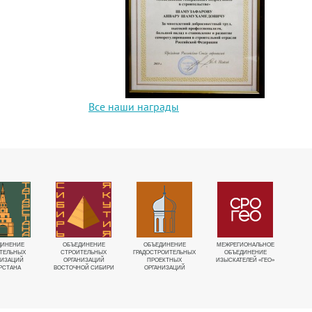
Все наши награды
ДИНЕНИЕ
ОБЪЕДИНЕНИЕ
ОБЪЕДИНЕНИЕ
МЕЖРЕГИОНАЛЬНОЕ
О
ТЕЛЬНЫХ
СТРОИТЕЛЬНЫХ
ГРАДОСТРОИТЕЛЬНЫХ
ОБЪЕДИНЕНИЕ
И
НИЗАЦИЙ
ОРГАНИЗАЦИЙ
ПРОЕКТНЫХ
ИЗЫСКАТЕЛЕЙ «ГЕО»
«ГЕ
РСТАНА
ВОСТОЧНОЙ СИБИРИ
ОРГАНИЗАЦИЙ