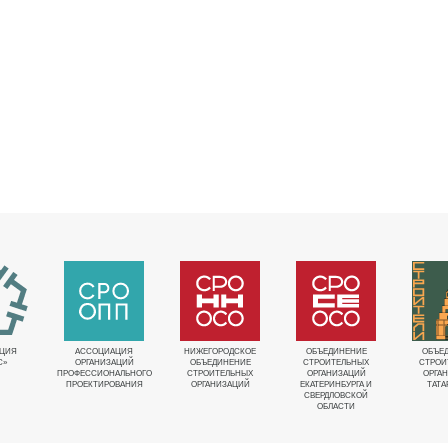
ЦИЯ
АССОЦИАЦИЯ
НИЖЕГОРОДСКОЕ
ОБЪЕДИНЕНИЕ
ОБЪЕ
С»
ОРГАНИЗАЦИЙ
ОБЪЕДИНЕНИЕ
СТРОИТЕЛЬНЫХ
СТРОИ
ПРОФЕССИОНАЛЬНОГО
СТРОИТЕЛЬНЫХ
ОРГАНИЗАЦИЙ
ОРГА
ПРОЕКТИРОВАНИЯ
ОРГАНИЗАЦИЙ
ЕКАТЕРИНБУРГА И
ТАТА
СВЕРДЛОВСКОЙ
ОБЛАСТИ