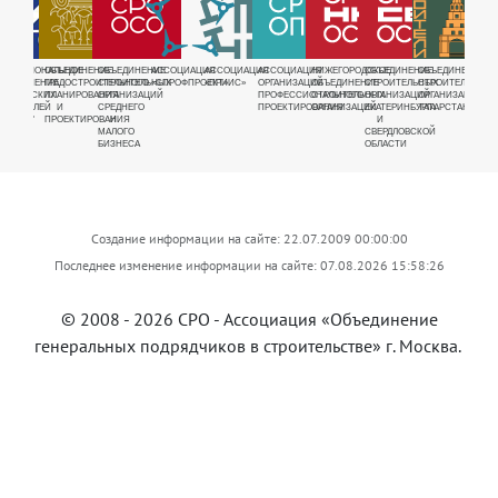
РУЕМАЯ
ЕЖРЕГИОНАЛЬНОЕ
ОБЪЕДИНЕНИЕ
ОБЪЕДИНЕНИЕ
АССОЦИАЦИЯ
АССОЦИАЦИЯ
АССОЦИАЦИЯ
НИЖЕГОРОДСКОЕ
ОБЪЕДИНЕНИЕ
ОБЪЕДИНЕНИЕ
ОБЪЕ
Я
БЪЕДИНЕНИЕ
ГРАДОСТРОИТЕЛЬНОГО
СТРОИТЕЛЬНЫХ
«СПРОФПРОЕКТ»
«ПРИИС»
ОРГАНИЗАЦИЙ
ОБЪЕДИНЕНИЕ
СТРОИТЕЛЬНЫХ
СТРОИТЕЛЬНЫХ
СТРО
ДНОЕ
АВРИЧЕСКИХ
ПЛАНИРОВАНИЯ
ОРГАНИЗАЦИЙ
ПРОФЕССИОНАЛЬНОГО
СТРОИТЕЛЬНЫХ
ОРГАНИЗАЦИЙ
ОРГАНИЗАЦИЙ
ОРГА
Е
ТРОИТЕЛЕЙ
И
СРЕДНЕГО
ПРОЕКТИРОВАНИЯ
ОРГАНИЗАЦИЙ
ЕКАТЕРИНБУРГА
ТАТАРСТАНА
ВОСТ
ЩИКОВ"
ПРОЕКТИРОВАНИЯ
И
И
СИБИ
МАЛОГО
СВЕРДЛОВСКОЙ
БИЗНЕСА
ОБЛАСТИ
Создание информации на сайте: 22.07.2009 00:00:00
Последнее изменение информации на сайте: 07.08.2026 15:58:26
© 2008 - 2026 СРО -
Ассоциация «Объединение
генеральных подрядчиков в строительстве»
г. Москва.